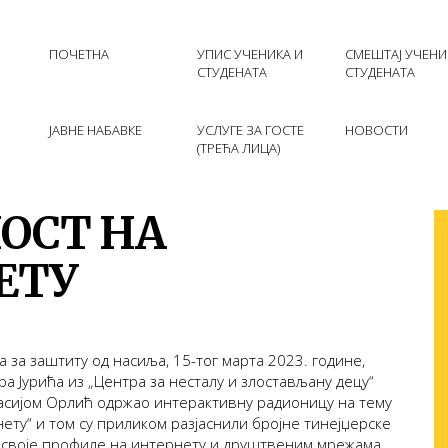
ПОЧЕТНА
УПИС УЧЕНИКА И
СМЕШТАЈ УЧЕНИ
СТУДЕНАТА
СТУДЕНАТА
ЈАВНЕ НАБАВКЕ
УСЛУГЕ ЗА ГОСТЕ
НОВОСТИ
(ТРЕЋА ЛИЦА)
ОСТ НА
ЕТУ
а за заштиту од насиља, 15-тог марта 2023. године,
ра Јурића из „Центра за несталу и злостављану децу“
тасијом Орлић одржао интерактивну радионицу на тему
ету“ и том су приликом разјаснили бројне тинејџерске
 своје профиле на интернету и друштвеним мрежама,