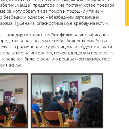
а избегну ,,мамце” предатора и не постану жртве превара
коме се могу обратити за помоћ и подршку у таквим
и о безбедним односно небезбедним сајтовима и
рама и уценама, опасностима које вребају на истим.
да погледају неколико краћих филмова инспирисаних
су представљене последице небезбедног коришћења
ежа. На радионицама су ученицима и студентима дати
 се заштите на интернету, почев од уцена и превара па
 наведеног, било је речи и о вршњачком насиљу, пре
тву насиља.