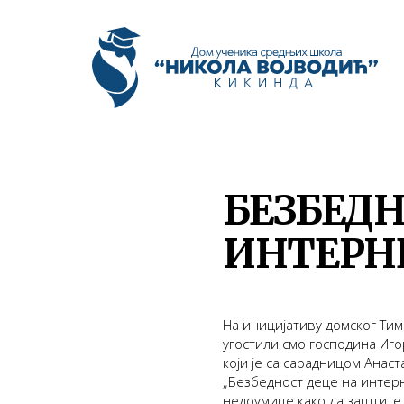
БЕЗБЕДН
ИНТЕРН
На иницијативу домског Тим
угостили смо господина Иго
који је са сарадницом Анас
„Безбедност деце на интерн
недоумице како да заштите