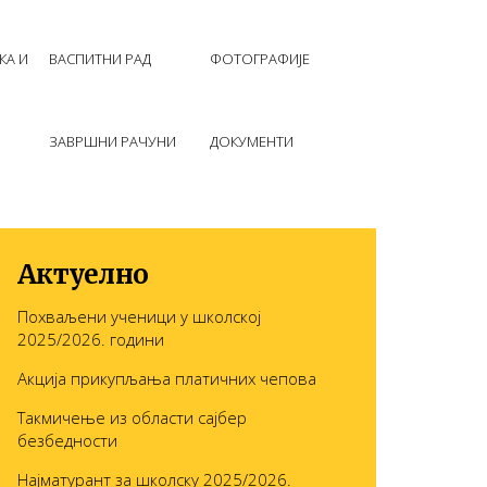
КА И
ВАСПИТНИ РАД
ФОТОГРАФИЈЕ
ЗАВРШНИ РАЧУНИ
ДОКУМЕНТИ
Актуелно
Похваљени ученици у школској
2025/2026. години
Акција прикупљања платичних чепова
Такмичење из области сајбер
безбедности
Најматурант за школску 2025/2026.