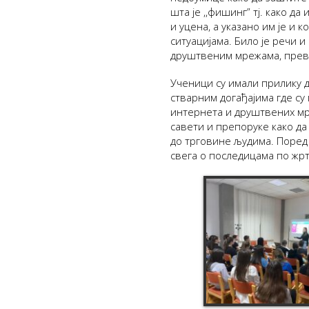
шта је ,,фишинг” тј. како д
и уцена, а указано им је и 
ситуацијама. Било је речи 
друштвеним мрежама, прева
Ученици су имали прилику 
стварним догађајима где 
интернета и друштвених мр
савети и препоруке како да
до трговине људима. Поред
свега о последицама по жр