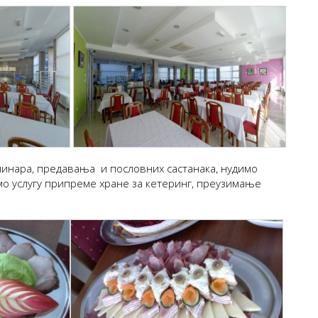
минара, предавања и пословних састанака, нудимо
мо услугу припреме хране за кетеринг, преузимање