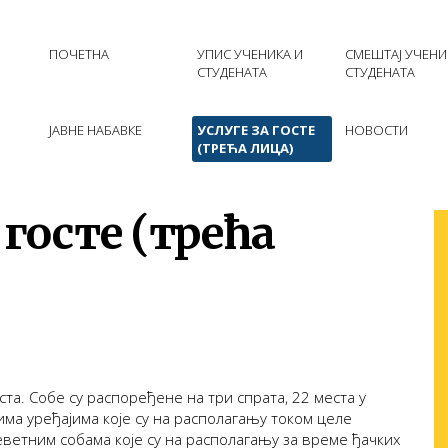
ПОЧЕТНА
УПИС УЧЕНИКА И
СМЕШТАЈ УЧЕНИ
СТУДЕНАТА
СТУДЕНАТА
ЈАВНЕ НАБАВКЕ
УСЛУГЕ ЗА ГОСТЕ
НОВОСТИ
(ТРЕЋА ЛИЦА)
 госте (трећа
ста. Собе су распоређене на три спрата, 22 места у
ма уређајима које су на располагању током целе
еветним собама које су на располагању за време ђачких