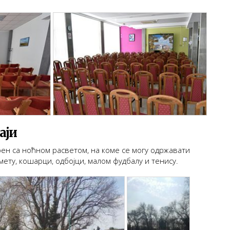
аји
ерен са ноћном расветом, на коме се могу одржавати
мету, кошарци, одбојци, малом фудбалу и тенису.