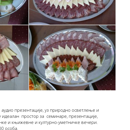
и аудио презентације, уз природно осветлење и
у идеалан простор за семинаре, презентације,
нке и књижевне и културно-уметничке вечери.
00 особа.