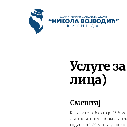
Услуге за
лица)
Смештај
Капацитет објекта је 196 ме
двокреветним собама са кли
године и 174 места у трокр