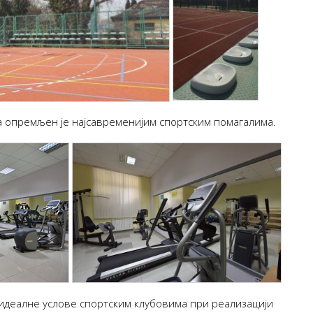
а опремљен је најсавременијим спортским помагалима.
 идеалне услове спортским клубовима при реализацији