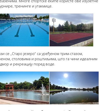
базенима. Многе спортске екипе користе ове изузетне
турнире, тренинге и утакмице.
зи се „Старо језеро“ са уређеном трим-стазом,
еном, столовима и роштиљима, што га чини идеалним
мор и рекреацију поред воде.