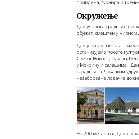
припрема, турнира и тренин
Окружење
Дом ученика средњих школа
објекат, смештен у мирном 
Дом је атрактивно и пожељн
организујемо посете култур
Светог Николе, Сувачи, Цен
у Мокрину и салашима, „Дан
сарадњи са Ловачким удру
незаборавне ловачке дожив
На 200 метара од Дома нала