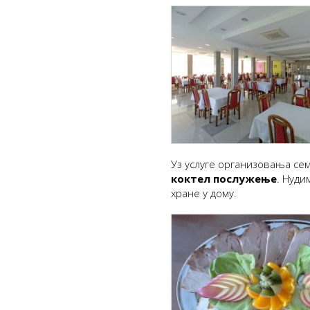
Уз услуге организовања се
коктел послужење
. Нуди
хране у дому.