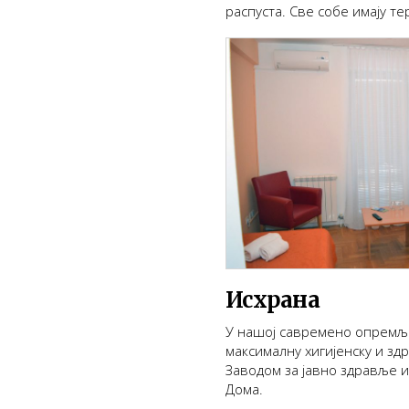
распуста. Све собе имају те
Исхрана
У нашој савремено опремљен
максималну хигијенску и зд
Заводом за јавно здравље и
Дома.