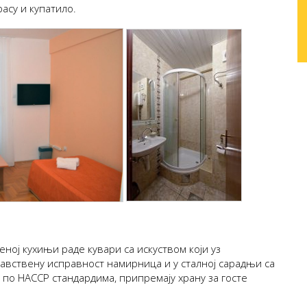
расу и купатило.
ој кухињи раде кувари са искуством који уз
равствену исправност намирница и у сталној сарадњи са
 по HАCCP стандардима, припремају храну за госте