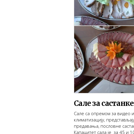
Сале за састанке
Сале са опремом за видео 
климатизацију, представљај
предавања, пословне саста
Капацитет сала је за 45 и 1