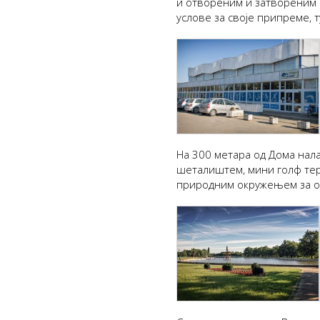
и отвореним и затвореним 
услове за своје припреме, 
На 300 метара од Дома нала
шеталиштем, мини голф тер
природним окружењем за од