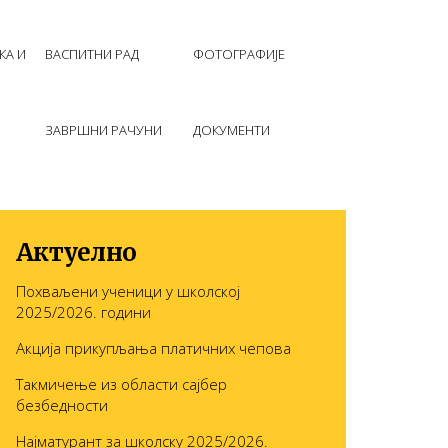
КА И
ВАСПИТНИ РАД
ФОТОГРАФИЈЕ
ЗАВРШНИ РАЧУНИ
ДОКУМЕНТИ
Актуелно
Похваљени ученици у школској
2025/2026. години
Акција прикупљања платичних чепова
Такмичење из области сајбер
безбедности
Најматурант за школску 2025/2026.