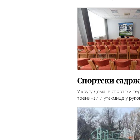
Спортски садрж
У кругу Дома је спортски т
тренинзи и утакмице у руко