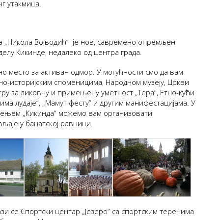
г утакмица.
 „Никола Војводић“
је нов, савремено опремљен
делу Кикинде, недалеко од центра града.
о место за активан одмор. У могућности смо да вам
но-историјским споменицима, Народном музеју, Цркви
тру за ликовну и примењену уметност „Tера“, Етно-кући
има лудаје“, „Мамут фесту“ и другим манифестацијама. У
жењем „Кикинда“ можемо вам организовати
љаје у банатској равници.
зи се Спортски центар „Језеро“ са спортским теренима