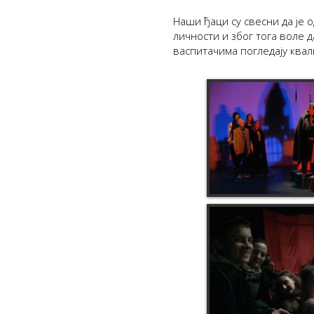
Наши ђаци су свесни да је 
личности и због тога воле д
васпитачима погледају квали