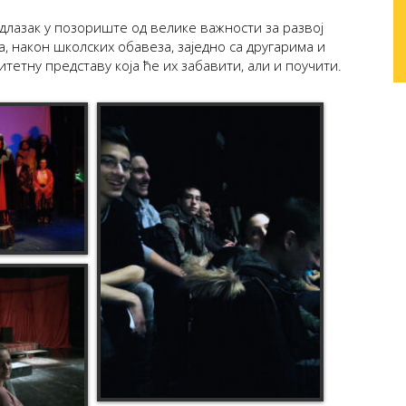
одлазак у позориште од велике важности за развој
а, након школских обавеза, заједно са другарима и
тетну представу која ће их забавити, али и поучити.