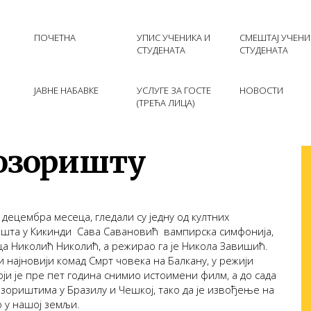
ПОЧЕТНА
УПИС УЧЕНИКА И
СМЕШТАЈ УЧЕНИ
СТУДЕНАТА
СТУДЕНАТА
ЈАВНЕ НАБАВКЕ
УСЛУГЕ ЗА ГОСТЕ
НОВОСТИ
(ТРЕЋА ЛИЦА)
позоришту
 децембра месеца, гледали су једну од култних
а у Кикинди  Сава Савановић  вампирска симфонија,
ица Николић Николић, а режирао га је Никола Завишић.
 најновији комад Смрт човека на Балкану, у режији
и је пре пет година снимио истоимени филм, а до сада
позориштима у Бразилу и Чешкој, тако да је извођење на
о у нашој земљи.