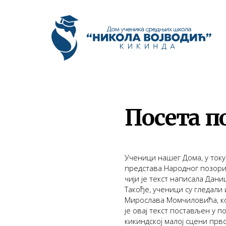
Посета 
Ученици нашег Дома, у току
представа Народног позоришт
чији је текст написала Дан
Такође, ученици су гледали и
Мирослава Момчиловића, кој
је овај текст постављен у 
кикиндској малој сцени прв