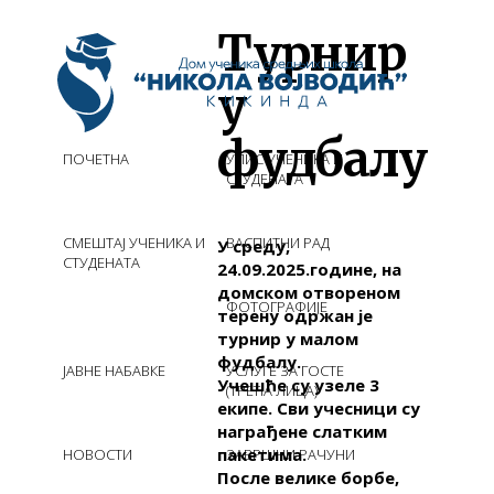
Турнир
у
фудбалу
ПОЧЕТНА
УПИС УЧЕНИКА И
СТУДЕНАТА
СМЕШТАЈ УЧЕНИКА И
ВАСПИТНИ РАД
У
среду
,
СТУДЕНАТА
24.09.2025.године, на
домском отвореном
ФОТОГРАФИЈЕ
терену одржан је
турнир у малом
фудбалу.
ЈАВНЕ НАБАВКЕ
УСЛУГЕ ЗА ГОСТЕ
Учешће су узеле 3
(ТРЕЋА ЛИЦА)
екипе. Сви учесници су
награђене слатким
пакетима.
НОВОСТИ
ЗАВРШНИ РАЧУНИ
После велике борбе,