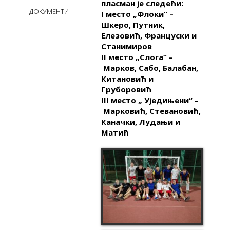
пласман је следећи:
ДОКУМЕНТИ
I место „
Флоки
“ –
Шкеро, Путник,
Елезовић, Француски и
Станимиров
II место „
Слога
“ –
Марков, Сабо, Балабан,
Китановић и
Груборовић
III место „
Уједињени
“ –
Марковић, Стевановић,
Каначки, Лудањи и
Матић