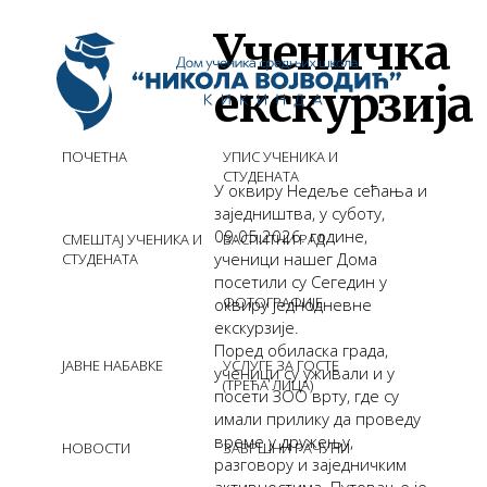
Ученичка
екскурзија
ПОЧЕТНА
УПИС УЧЕНИКА И
СТУДЕНАТА
У оквиру Недеље сећања и
заједништва, у суботу,
09.05.2026. године,
СМЕШТАЈ УЧЕНИКА И
ВАСПИТНИ РАД
ученици нашег Дома
СТУДЕНАТА
посетили су Сегедин у
ФОТОГРАФИЈЕ
оквиру једнодневне
екскурзије.
Поред обиласка града,
ЈАВНЕ НАБАВКЕ
УСЛУГЕ ЗА ГОСТЕ
ученици су уживали и у
(ТРЕЋА ЛИЦА)
посети ЗОО врту, где су
имали прилику да проведу
време у дружењу,
НОВОСТИ
ЗАВРШНИ РАЧУНИ
разговору и заједничким