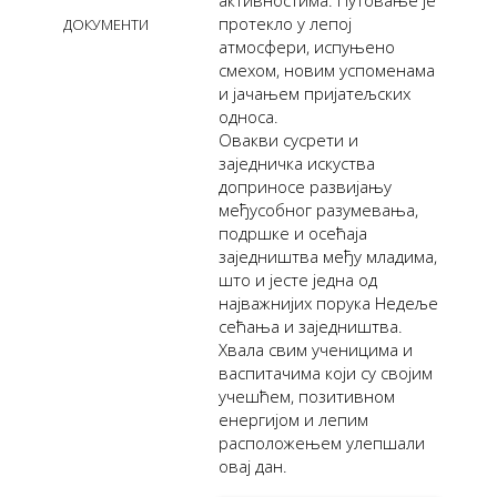
активностима. Путовање је
протекло у лепој
ДОКУМЕНТИ
атмосфери, испуњено
смехом, новим успоменама
и јачањем пријатељских
односа.
Овакви сусрети и
заједничка искуства
доприносе развијању
међусобног разумевања,
подршке и осећаја
заједништва међу младима,
што и јесте једна од
најважнијих порука Недеље
сећања и заједништва.
Хвала свим ученицима и
васпитачима који су својим
учешћем, позитивном
енергијом и лепим
расположењем улепшали
овај дан.