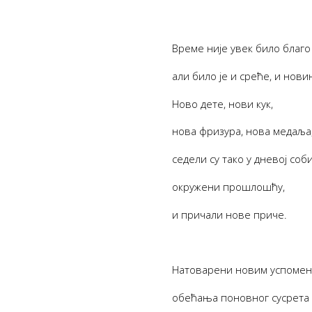
Време није увек било благо
али било је и среће, и нови
Ново дете, нови кук,
нова фризура, нова медаља
седели су тако у дневој соби
окружени прошлошћу,
и причали нове приче.
Натоварени новим успомен
обећања поновног сусрета 