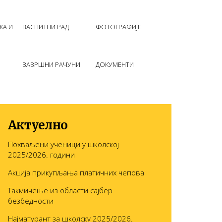
КА И
ВАСПИТНИ РАД
ФОТОГРАФИЈЕ
ЗАВРШНИ РАЧУНИ
ДОКУМЕНТИ
Актуелно
Похваљени ученици у школској
2025/2026. години
Акција прикупљања платичних чепова
Такмичење из области сајбер
безбедности
Најматурант за школску 2025/2026.