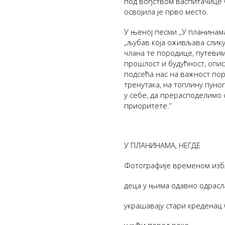
под вођством васпитачице 
освојила је прво место.
У њеној песми „У планинама
„љубав која оживљава слик
члана те породице, путевим
прошлост и будућност, опис
подсећа нас на важност пор
тренутака, на топлину пуног
у себе, да прерасподелимо
приоритете.“
У ПЛАНИНАМА, НЕГДЕ
Фотографије временом изб
деца у њима одавно одрасл
украшавају стари креденац