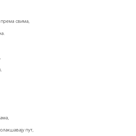
 према свима,
на.
,
,
ама,
олакшавају пут,