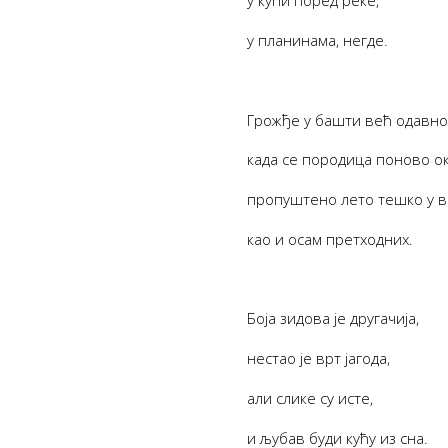
у кући поред реке,
у планинама, негде.
Грожђе у башти већ одавно 
када се породица поново ок
пропуштено лето тешко у в
као и осам претходних.
Боја зидова је другачија,
нестао је врт јагода,
али слике су исте,
и љубав буди кућу из сна.