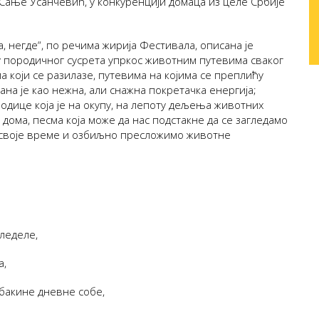
Сање Усанчевић, у конкуренцији домаца из целе Србије
, негде“, по речима жирија Фестивала, описана је
у породичног сусрета упркос животним путевима сваког
а који се разилазе, путевима на којима се преплићу
ана је као нежна, али снажна покретачка енергија;
одице која је на окупу, на лепоту дељења животних
 дома, песма која може да нас подстакне да се загледамо
 своје време и озбиљно пресложимо животне
леделе,
а,
 бакине дневне собе,