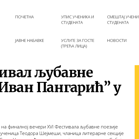
ПОЧЕТНА
УПИС УЧЕНИКА И
СМЕШТАЈ УЧЕНИ
СТУДЕНАТА
СТУДЕНАТА
ЈАВНЕ НАБАВКЕ
УСЛУГЕ ЗА ГОСТЕ
НОВОСТИ
(ТРЕЋА ЛИЦА)
ивал љубавне
“Иван Пангарић” у
е, на финалној вечери XVI Фестивала љубавне поезије
, ученица Теодора Шејмеши, чланица литерарне секције