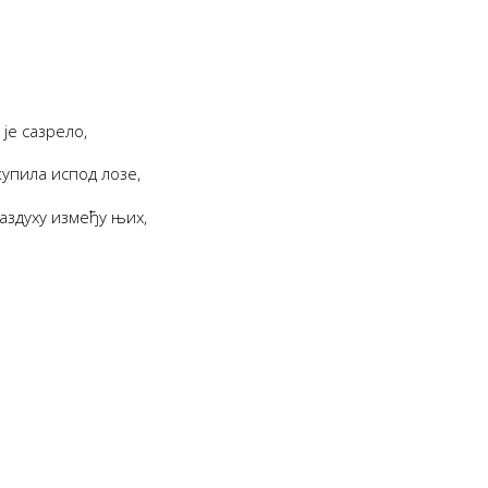
је сазрело,
упила испод лозе,
аздуху између њих,